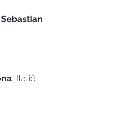
 Sebastian
ona
, Italië