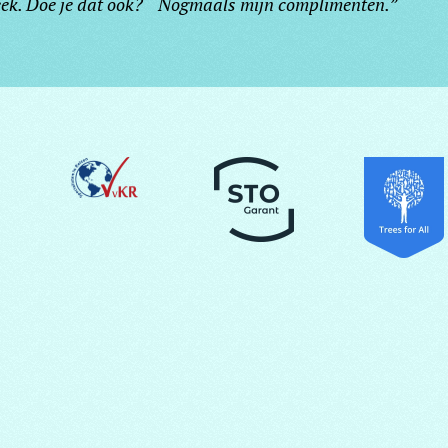
reek. Doe je dat ook? Nogmaals mijn complimenten.”